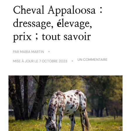
Cheval Appaloosa :
dressage, élevage,
prix ; tout savoir
PAR
MARIA MARTIN
SUR
UN COMMENTAIRE
MISE À JOUR LE
7 OCTOBRE 2023
CHEVAL
APPALOOSA :
DRESSAGE,
ÉLEVAGE,
PRIX ;
TOUT
SAVOIR