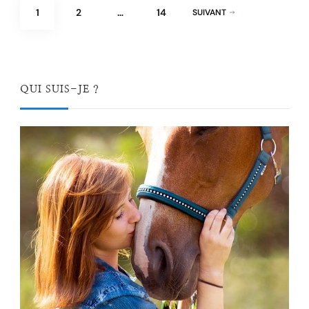
Pagination
PAGE
PAGE
PAGE
1
2
…
14
SUIVANT
des
publications
QUI SUIS-JE ?