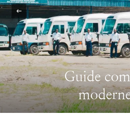
‹
Les joyaux 