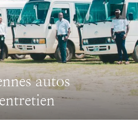
›
mie normande