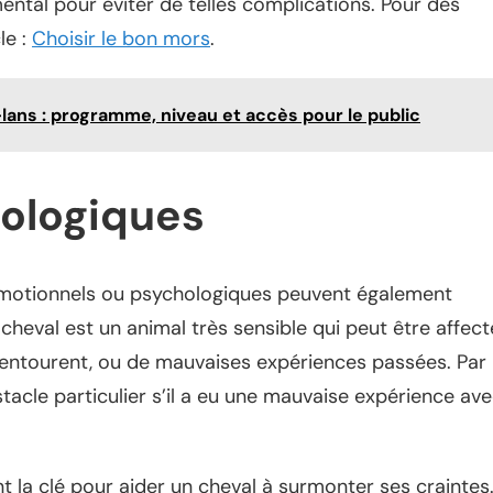
tal pour éviter de telles complications. Pour des
le :
Choisir le bon mors
.
-lans : programme, niveau et accès pour le public
hologiques
 émotionnels ou psychologiques peuvent également
cheval est un animal très sensible qui peut être affect
’entourent, ou de mauvaises expériences passées. Par
tacle particulier s’il a eu une mauvaise expérience av
 la clé pour aider un cheval à surmonter ses craintes