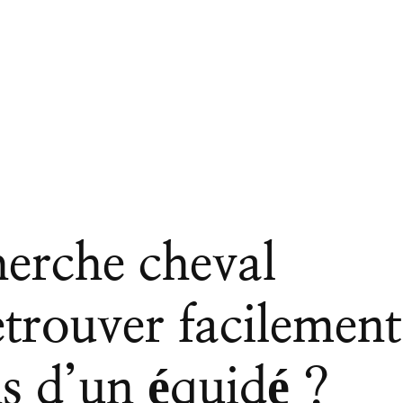
erche cheval
etrouver facilement
ns d’un équidé ?