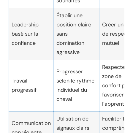
souhaités
Établir une
Leadership
position claire
Créer un cli
basé sur la
sans
de respect
confiance
domination
mutuel
agressive
Respecter la
Progresser
zone de
Travail
selon le rythme
confort pou
progressif
individuel du
favoriser
cheval
l’apprentiss
Utilisation de
Faciliter la
Communication
signaux clairs
compréhens
non violente