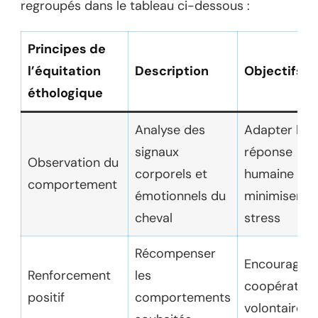
regroupés dans le tableau ci-dessous :
Principes de
l’équitation
Description
Objectifs
éthologique
Analyse des
Adapter la
signaux
réponse
Observation du
corporels et
humaine po
comportement
émotionnels du
minimiser le
cheval
stress
Récompenser
Encourager 
Renforcement
les
coopération
positif
comportements
volontaire