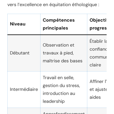
vers l’excellence en équitation éthologique :
Compétences
Objectifs 
Niveau
principales
progressio
Établir la
Observation et
confiance e
Débutant
travaux à pied,
communica
maîtrise des bases
claire
Travail en selle,
Affiner l’éc
gestion du stress,
Intermédiaire
et ajuster l
introduction au
aides
leadership
Approfondissement