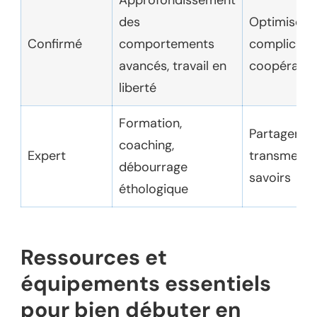
des
Optimiser l
Confirmé
comportements
complicité e
avancés, travail en
coopératio
liberté
Formation,
Partager et
coaching,
Expert
transmettre
débourrage
savoirs
éthologique
Ressources et
équipements essentiels
pour bien débuter en