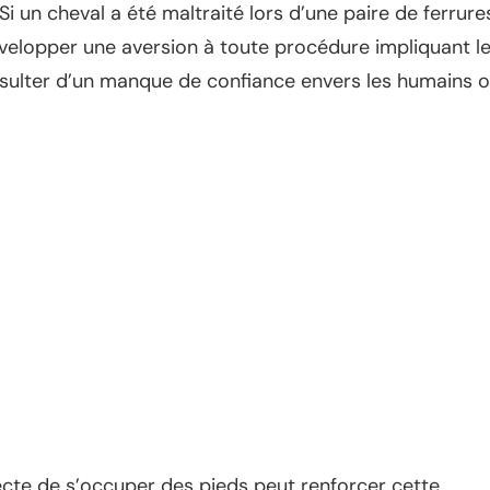
 Si un cheval a été maltraité lors d’une paire de ferrure
évelopper une aversion à toute procédure impliquant l
sulter d’un manque de confiance envers les humains 
cte de s’occuper des pieds peut renforcer cette