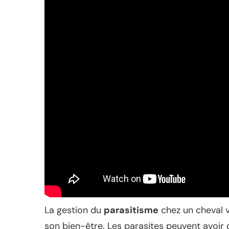
La gestion du
parasitisme
chez un cheval v
son bien-être. Les parasites peuvent avoir 