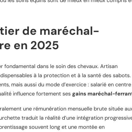
où les soins équins sont de mieux en mieux compris e
ier de maréchal-
ire en 2025
er fondamental dans le soin des chevaux. Artisan
, indispensables à la protection et à la santé des sabots.
ts, mais aussi du mode d’exercice : salarié en centre
ualité influence fortement ses
gains maréchal-ferran
ralement une rémunération mensuelle brute située au
urchette traduit la réalité d’une intégration progressiv
apprentissage souvent long et une montée en