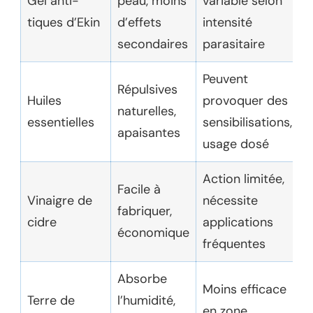
Gel anti-
peau, moins
variable selon
tiques d’Ekin
d’effets
intensité
secondaires
parasitaire
Peuvent
Répulsives
Huiles
provoquer des
naturelles,
essentielles
sensibilisations,
apaisantes
usage dosé
Action limitée,
Facile à
Vinaigre de
nécessite
fabriquer,
cidre
applications
économique
fréquentes
Absorbe
Moins efficace
Terre de
l’humidité,
en zone