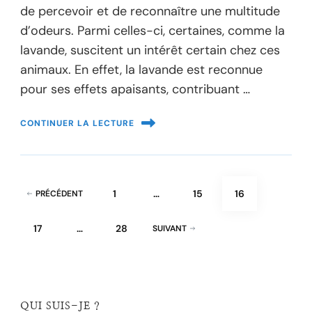
de percevoir et de reconnaître une multitude
d’odeurs. Parmi celles-ci, certaines, comme la
lavande, suscitent un intérêt certain chez ces
animaux. En effet, la lavande est reconnue
pour ses effets apaisants, contribuant …
CONTINUER LA LECTURE
Pagination
PAGE
PAGE
PAGE
1
…
15
16
PRÉCÉDENT
des
PAGE
PAGE
17
…
28
SUIVANT
publications
QUI SUIS-JE ?