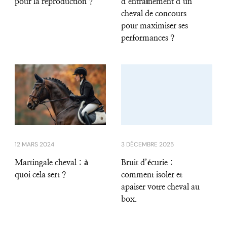
pour la reproduction ?
d’entraînement d’un
cheval de concours
pour maximiser ses
performances ?
12 MARS 2024
3 DÉCEMBRE 2025
Martingale cheval : à
Bruit d’écurie :
quoi cela sert ?
comment isoler et
apaiser votre cheval au
box.