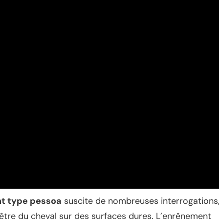
t type pessoa
suscite de nombreuses interrogations
n-être du cheval sur des surfaces dures. L’enrênement