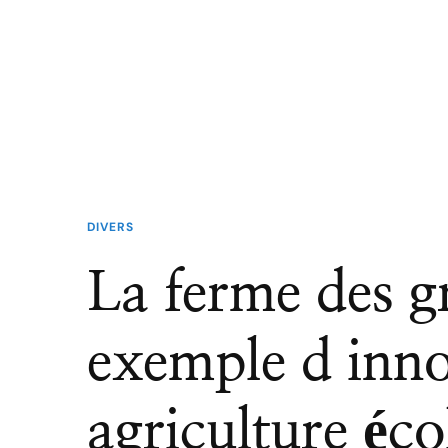
DIVERS
La ferme des g
exemple d inno
agriculture éc