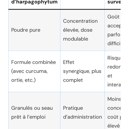
d’harpagophytum
surveille
Goût ame
Concentration
acceptat
Poudre pure
élevée, dose
parfois
modulable
difficile
Risque d
Formule combinée
Effet
redonda
(avec curcuma,
synergique, plus
et
ortie, etc.)
complet
interacti
Moins
Granulés ou seau
Pratique
concentr
prêt à l’emploi
d’administration
coût plu
élevé