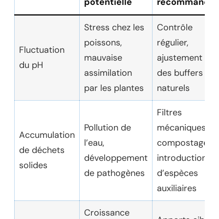
potentielle
recommandé
Stress chez les
Contrôle
poissons,
régulier,
Fluctuation
mauvaise
ajustement av
du pH
assimilation
des buffers
par les plantes
naturels
Filtres
Pollution de
mécaniques,
Accumulation
l’eau,
compostage,
de déchets
développement
introduction
solides
de pathogènes
d’espèces
auxiliaires
Croissance