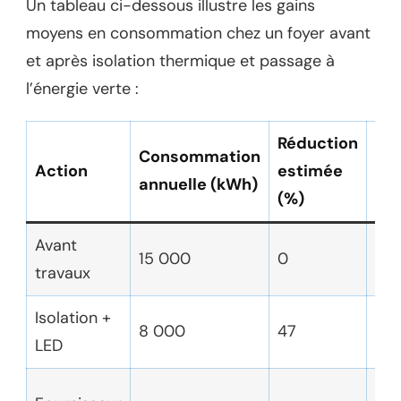
Un tableau ci-dessous illustre les gains
moyens en consommation chez un foyer avant
et après isolation thermique et passage à
l’énergie verte :
Réduction
Im
Consommation
Action
estimée
en
annuelle (kWh)
(%)
(kg
Avant
15 000
0
3 
travaux
Isolation +
8 000
47
1 6
LED
40