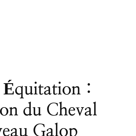
Équitation :
ion du Cheval
veau Galop